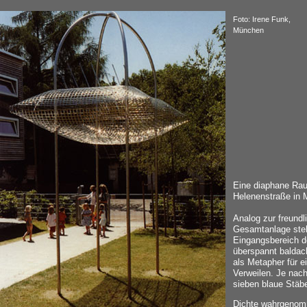
Foto: Irene Funk,
München
Eine diaphane Rau
Helenenstraße in
Analog zur freundl
Gesamtanlage steh
Eingangsbereich d
überspannt baldac
als Metapher für 
Verweilen. Je nac
sieben blaue Stäbe
Dichte wahrgenomm