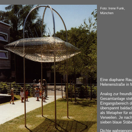
Foto: Irene Funk,
München
Eine diaphane Rau
Helenenstraße in
Analog zur freundl
Gesamtanlage steh
Eingangsbereich d
überspannt baldac
als Metapher für 
Verweilen. Je nac
sieben blaue Stäbe
Dichte wahrgenomm