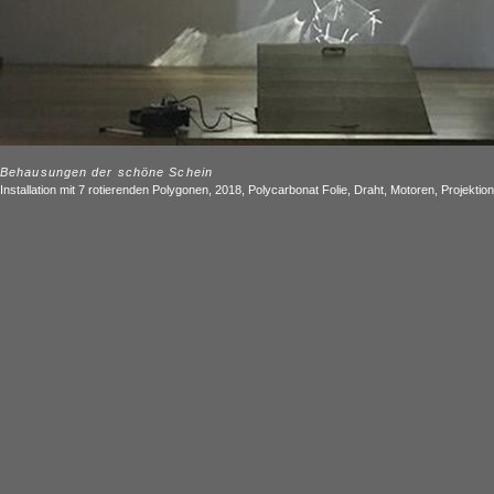
Behausungen der schöne Schein
Installation mit 7 rotierenden Polygonen, 2018, Polycarbonat Folie, Draht, Motoren, Projektio