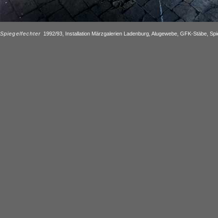
Spiegelfechter
1992/93, Installation Märzgalerien Ladenburg, Alugewebe, GFK-Stäbe, Spi