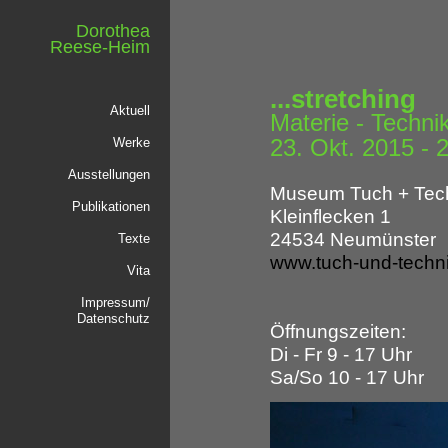
Dorothea
Reese-Heim
...stretching
Aktuell
Materie - Techni
23. Okt. 2015 - 
Werke
Ausstellungen
Museum Tuch + Tec
Publikationen
Kleinflecken 1
24534 Neumünster
Texte
www.tuch-und-techn
Vita
Impressum/
Datenschutz
Öffnungszeiten:
Di - Fr 9 - 17 Uhr
Sa/So 10 - 17 Uhr