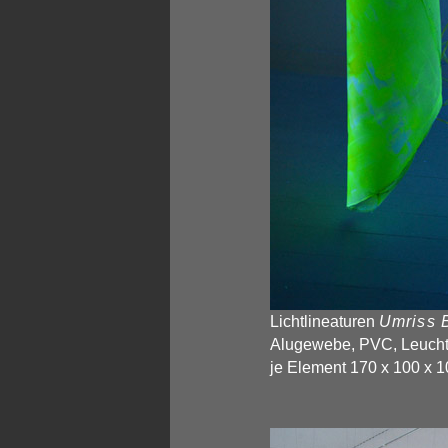
Lichtlineaturen
Umriss 
Alugewebe, PVC, Leucht
je Element 170 x 100 x 