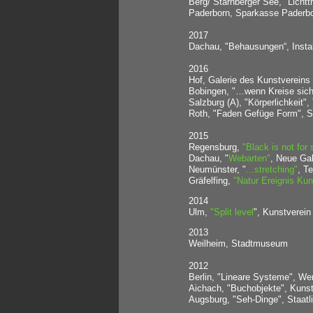
Berg/ Starnberger See, "Lichtt
Paderborn, Sparkasse Paderbo
2017
Dachau, "Behausungen“, Insta
2016
Hof, Galerie des Kunstvereins
Bobingen, "…wenn Kreise sich 
Salzburg (A), "Körperlichkeit"
Roth, "Faden Gefüge Form", S
2015
Regensburg,
"Black is not for 
Dachau, "
Webarten"
, Neue Gal
Neumünster, "
...stretching"
, T
Gräfelfing,
"Natur Ereignis Kun
2014
Ulm,
"Split level
", Kunstverein
2013
Weilheim, Stadtmuseum
2012
Berlin, "Lineare Systeme", Wer
Aichach, "Buchobjekte", Kunst
Augsburg, "Seh-Dinge", Staatl