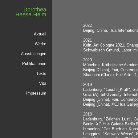
Dorothea
Reese-Heim
2022
Bejing, China, Hua Internationa
Aktuell
2021
Werke
Köln, Art Cologne 2021, Shangh
Schwäbisch Gmünd, Labor im
Ausstellungen
2020
Publikationen
München, Katholische Akadem
Beijing (China), Fair, Contemp
Texte
Shanghai (China), Fair Arto 21,
Vita
2019
Ladenburg, "Leucht_Kraft", Gal
Impressum
Graz (A), art-diversity, Intern
Beijing (China), Fair, Contemp
Beijing (China), XC.Hua Galle
2018
Ladenburg, "Zeichen_Lust", Gal
Berlin, XC.Hua Galerie Berlin.B
Ismaning, "Das Buch als Kunst
Lenggries, "Schwarz.Weiss", K