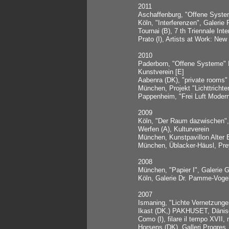
2011
Aschaffenburg, "Offene System
Köln, "Interferenzen", Galeri
Tournai (B), 7 th Triennale Int
Prato (I), Artists at Work: New
2010
Paderborn, "Offene Systeme" I
Kunstverein [E]
Aabenra (DK), "private rooms"
München, Projekt "Lichttricht
Pappenheim, "Frei Luft Modern
2009
Köln, "Der Raum dazwischen",
Werfen (A), Kulturverein
München, Kunstpavillon Alter 
München, Üblacker-Häusl, Pre
2008
München, "Papier I", Galeri
Köln, Galerie Dr. Pamme-Voge
2007
Ismaning, "Lichte Vernetzung
Ikast (DK,) PAKHUSET, Dänis
Como (I), filare il tempo XVII
Horsens (DK), Galleri Progres,