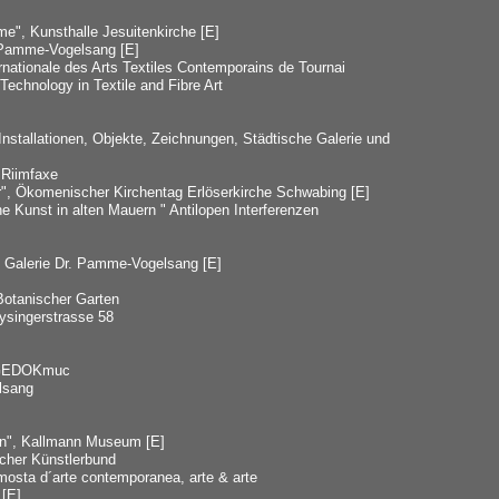
e", Kunsthalle Jesuitenkirche [E]
e Pamme-Vogelsang [E]
ernationale des Arts Textiles Contemporains de Tournai
 Technology in Textile and Fibre Art
nstallationen, Objekte, Zeichnungen, Städtische Galerie und
 Riimfaxe
er", Ökomenischer Kirchentag Erlöserkirche Schwabing [E]
e Kunst in alten Mauern " Antilopen Interferenzen
 Galerie Dr. Pamme-Vogelsang [E]
Botanischer Garten
ysingerstrasse 58
e GEDOKmuc
lsang
en", Kallmann Museum [E]
cher Künstlerbund
, mosta d´arte contemporanea, arte & arte
 [E]