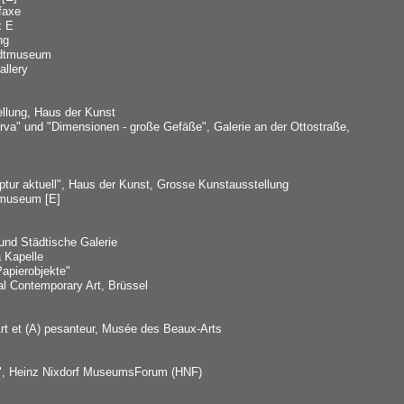
mfaxe
x E
ng
adtmuseum
allery
llung, Haus der Kunst
va" und "Dimensionen - große Gefäße", Galerie an der Ottostraße,
ptur aktuell", Haus der Kunst, Grosse Kunstausstellung
tmuseum [E]
 und Städtische Galerie
 Kapelle
Papierobjekte"
al Contemporary Art, Brüssel
 Art et (A) pesanteur, Musée des Beaux-Arts
x", Heinz Nixdorf MuseumsForum (HNF)