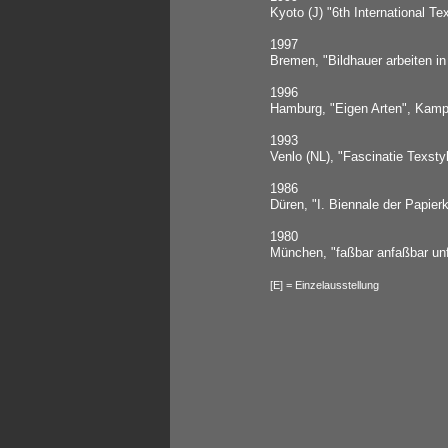
Kyoto (J) "6th International T
1997
Bremen, "Bildhauer arbeiten i
1996
Hamburg, "Eigen Arten", Kamp
1993
Venlo (NL), "Fascinatie Texs
1986
Düren, "I. Biennale der Papi
1980
München, "faßbar anfaßbar unf
[E] = Einzelausstellung