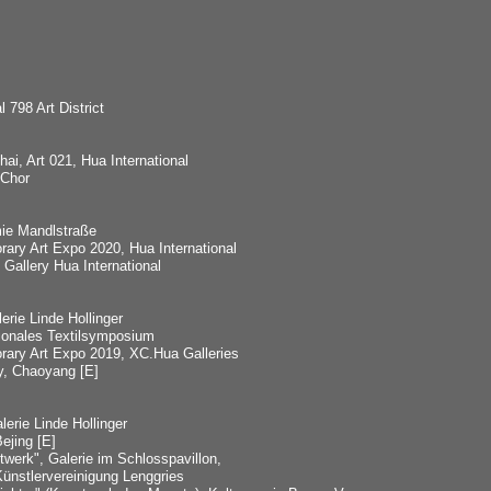
l 798 Art District
ai, Art 021, Hua International
 Chor
ie Mandlstraße
orary Art Expo 2020, Hua International
 Gallery Hua International
erie Linde Hollinger
ationales Textilsymposium
orary Art Expo 2019, XC.Hua Galleries
ry, Chaoyang [E]
erie Linde Hollinger
ejing [E]
werk", Galerie im Schlosspavillon,
ünstlervereinigung Lenggries