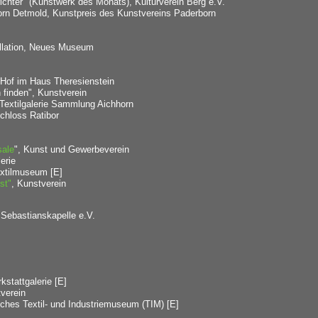
richter" (Kunstwerk des Monats), Kulturverein Berg e.V.
rn Detmold, Kunstpreis des Kunstvereins Paderborn
llation, Neues Museum
 Hof im Haus Theresienstein
finden", Kunstverein
, Textilgalerie Sammlung Aichhorn
chloss Ratibor
sale
", Kunst und Gewerbeverein
erie
extilmuseum
[E]
st"
, Kunstverein
 Sebastianskapelle e.V.
kstattgalerie [E]
verein
iches Textil- und Industriemuseum (TIM) [E]