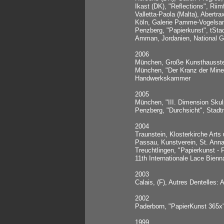
Ikast (DK), "Reflections", Rii
Valletta-Paola (Malta), Abertra
Köln, Galerie Pamme-Vogelsa
Penzberg, "Papierkunst", tSt
Amman, Jordanien, National G
2006
München, Große Kunsthausste
München, "Der Kranz der Miner
Handwerkskammer
2005
München, "III. Dimension Skul
Penzberg, "Durchsicht", Stad
2004
Traunstein, Klosterkirche Arts
Passau, Kunstverein, St. Anna
Treuchtlingen, "Papierkunst - 
11th Internationale Lace Bienn
2003
Calais, (F), Autres Dentelles:
2002
Paderborn, "PapierKunst 365
1999